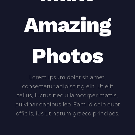
Amazing
Photos
Lorem ipsum dolor sit amet,
consectetur adipiscing elit. Ut elit
tellus, luctus nec ullamcorper mattis,
pulvinar
dapibus leo. Eam id odio quot
officiis, ius ut natum graeco principes.