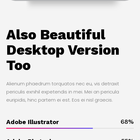
Also Beautiful
Desktop Version
Too
Alienum phaedrum torquatos nec eu, vis detraxit
periculis exnihil expetendis in mei. Mei an pericula
euripidis, hinc partem ei est. Eos ei nisl graecis.
68
%
Adobe Illustrator