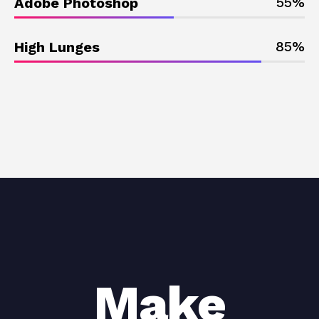
55
%
Adobe Photoshop
85
%
High Lunges
Make